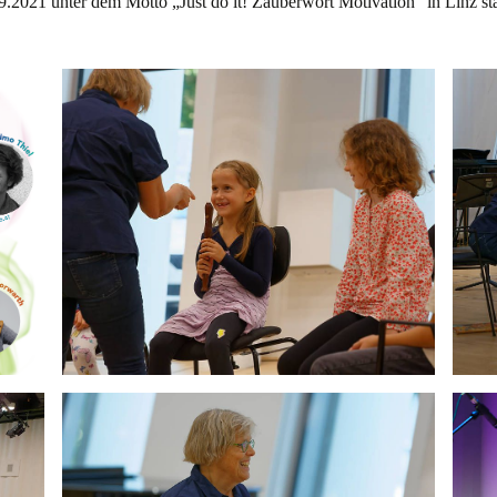
9.2021 unter dem Motto „Just do it! Zauberwort Motivation“ in Linz stat