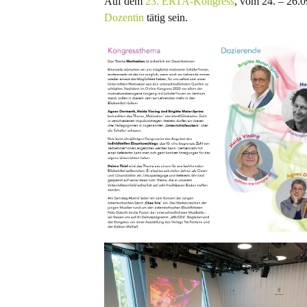
Auf dem
23. ERTA-Kongress
, vom 24. – 26.0
Dozentin
tätig sein.