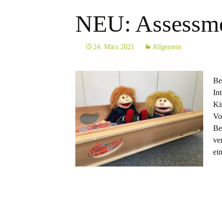
NEU: Assessmen
24. März 2021
Allgemein
B
In
Ki
Vo
Be
ve
ei