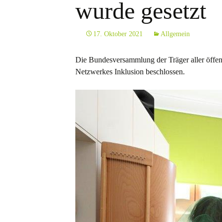
wurde gesetzt
Musiktherapie hilfr
sein?
17. Oktober 2021
Allgemein
Ziele
Gibt es Vorbedingu
Die Bundesversammlung der Träger aller öffen
zur Teilnahme?
Netzwerkes Inklusion beschlossen.
Durchführung
Finanzierung