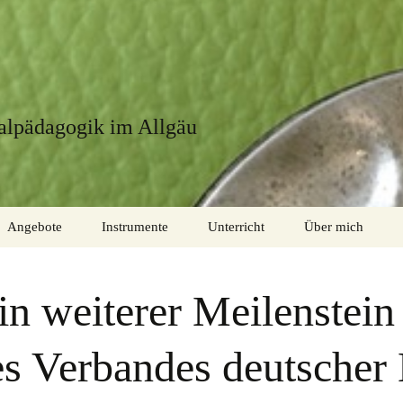
alpädagogik im Allgäu
Angebote
Instrumente
Unterricht
Über mich
ie?
Kinder
Allgemein
in weiterer Meilenstein
r
Kinder und Eltern
Blockflöte
Jugendliche
Saiteninstrumente
s Verbandes deutscher
Erwachsene
Tasteninstrumente