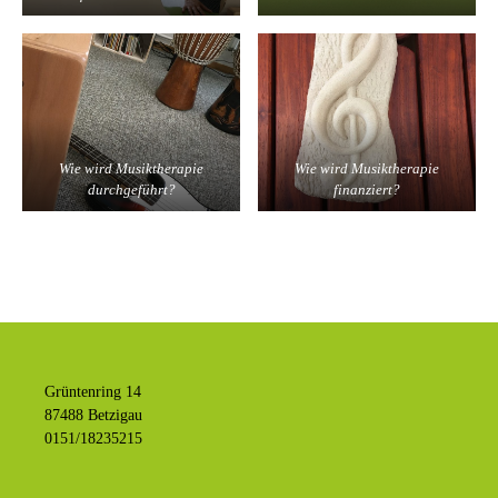
Wie wird Musiktherapie
Wie wird Musiktherapie
durchgeführt?
finanziert?
Grüntenring 14
87488 Betzigau
0151/18235215