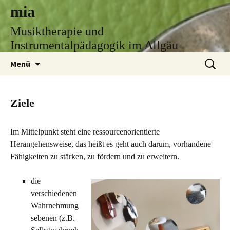
mia
Musiktherapie und
Instrumentalpädagogik im Allgäu
Zum
Suchen
Menü
Inhalt
nach:
springen
Ziele
Im Mittelpunkt steht eine ressourcenorientierte
Herangehensweise, das heißt es geht auch darum, vorhandene
Fähigkeiten zu stärken, zu fördern und zu erweitern.
die
verschiedenen
Wahrnehmung
sebenen (z.B.