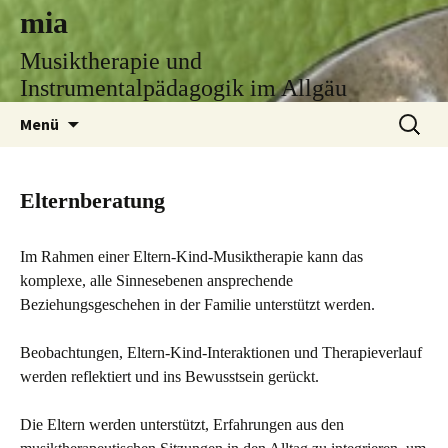
mia
Musiktherapie und
Instrumentalpädagogik im Allgäu
Zum
Suchen
Menü
Inhalt
nach:
springen
Elternberatung
Im Rahmen einer Eltern-Kind-Musiktherapie kann das
komplexe, alle Sinnesebenen ansprechende
Beziehungsgeschehen in der Familie unterstützt werden.
Beobachtungen, Eltern-Kind-Interaktionen und Therapieverlauf
werden reflektiert und ins Bewusstsein gerückt.
Die Eltern werden unterstützt, Erfahrungen aus den