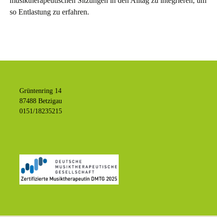
musiktherapeutischen Sitzungen in den Alltag zu integrieren, um
so Entlastung zu erfahren.
Grüntenring 14
87488 Betzigau
0151/18235215
dm